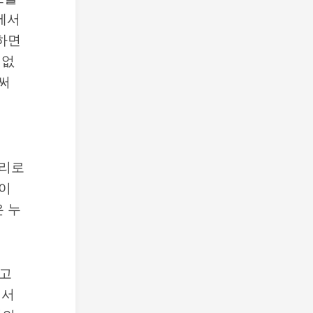
에서
하면
 없
써
관리로
것이
 누
받고
에서