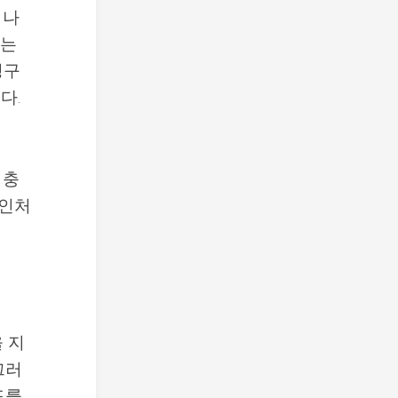
 나
사는
청구
다.
 충
할인처
 지
끄러
드를