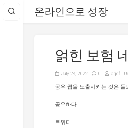
Skip
온라인으로 성장
to
content
얽힌 보험 
July 24, 2022
0
aqqf
U
공유 웹을 노출시키는 것은 돌
공유하다
트위터