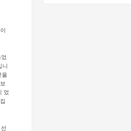
원이
들었
입니
것을
 보
이 었
 집
 선