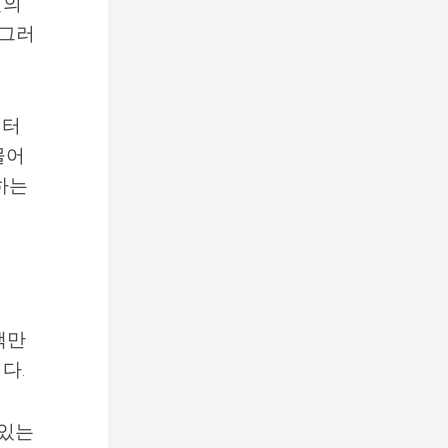
신의
 그러
니터
물어
하는
백만
다.
기있는