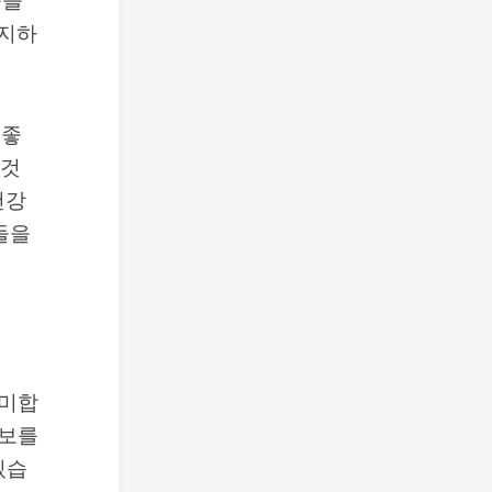
움을
유지하
.
 좋
 것
건강
들을
의미합
정보를
있습